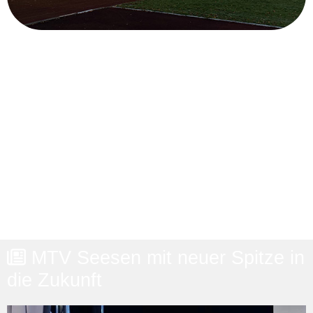
Der MTV Seesen ist ein Breitensportverein mit
ca. 1850 Mitgliedern, der 1862 gegründet
wurde.
In über 25 Abteilungen, einer vielfältigen
Auswahl an Gesundheitskursen und unserer
Sporttherapie bieten wir jeder Altersklasse und
jedem Gesundheitszustand ein passendes
Bewegungsangebot.
MTV Seesen mit neuer Spitze in
die Zukunft