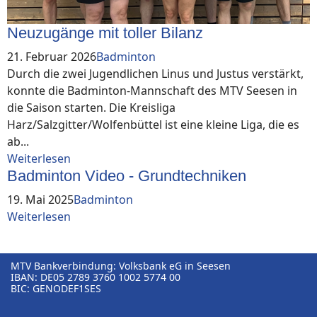
Neuzugänge mit toller Bilanz
21. Februar 2026
Badminton
Durch die zwei Jugendlichen Linus und Justus verstärkt,
konnte die Badminton-Mannschaft des MTV Seesen in
die Saison starten. Die Kreisliga
Harz/Salzgitter/Wolfenbüttel ist eine kleine Liga, die es
ab...
Weiterlesen
Badminton Video - Grundtechniken
19. Mai 2025
Badminton
Weiterlesen
MTV Bankverbindung: Volksbank eG in Seesen
IBAN: DE05⁠ 2789⁠ 3760⁠ 1002⁠ 5774⁠ 00
BIC: GENODEF1SES